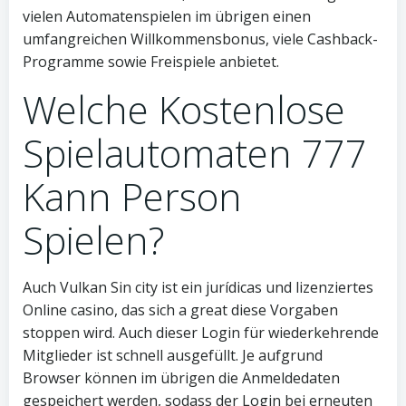
vielen Automatenspielen im übrigen einen
umfangreichen Willkommensbonus, viele Cashback-
Programme sowie Freispiele anbietet.
Welche Kostenlose
Spielautomaten 777
Kann Person
Spielen?
Auch Vulkan Sin city ist ein jurídicas und lizenziertes
Online casino, das sich a great diese Vorgaben
stoppen wird. Auch dieser Login für wiederkehrende
Mitglieder ist schnell ausgefüllt. Je aufgrund
Browser können im übrigen die Anmeldedaten
gespeichert werden, sodass der Login bei erneuten