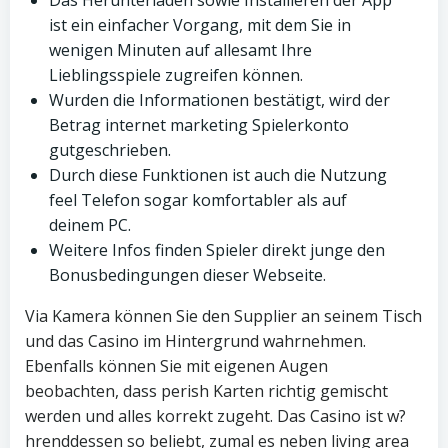
ist ein einfacher Vorgang, mit dem Sie in
wenigen Minuten auf allesamt Ihre
Lieblingsspiele zugreifen können.
Wurden die Informationen bestätigt, wird der
Betrag internet marketing Spielerkonto
gutgeschrieben.
Durch diese Funktionen ist auch die Nutzung
feel Telefon sogar komfortabler als auf
deinem PC.
Weitere Infos finden Spieler direkt junge den
Bonusbedingungen dieser Webseite.
Via Kamera können Sie den Supplier an seinem Tisch
und das Casino im Hintergrund wahrnehmen.
Ebenfalls können Sie mit eigenen Augen
beobachten, dass perish Karten richtig gemischt
werden und alles korrekt zugeht. Das Casino ist w?
hrenddessen so beliebt, zumal es neben living area