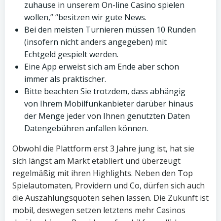
zuhause in unserem On-line Casino spielen
wollen,” “besitzen wir gute News.
Bei den meisten Turnieren müssen 10 Runden
(insofern nicht anders angegeben) mit
Echtgeld gespielt werden.
Eine App erweist sich am Ende aber schon
immer als praktischer.
Bitte beachten Sie trotzdem, dass abhängig
von Ihrem Mobilfunkanbieter darüber hinaus
der Menge jeder von Ihnen genutzten Daten
Datengebühren anfallen können.
Obwohl die Plattform erst 3 Jahre jung ist, hat sie
sich längst am Markt etabliert und überzeugt
regelmäßig mit ihren Highlights. Neben den Top
Spielautomaten, Providern und Co, dürfen sich auch
die Auszahlungsquoten sehen lassen. Die Zukunft ist
mobil, deswegen setzen letztens mehr Casinos