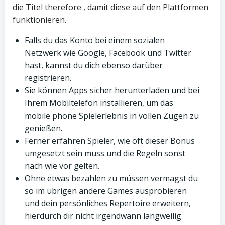
die Titel therefore , damit diese auf den Plattformen
funktionieren.
Falls du das Konto bei einem sozialen
Netzwerk wie Google, Facebook und Twitter
hast, kannst du dich ebenso darüber
registrieren.
Sie können Apps sicher herunterladen und bei
Ihrem Mobiltelefon installieren, um das
mobile phone Spielerlebnis in vollen Zügen zu
genießen.
Ferner erfahren Spieler, wie oft dieser Bonus
umgesetzt sein muss und die Regeln sonst
nach wie vor gelten.
Ohne etwas bezahlen zu müssen vermagst du
so im übrigen andere Games ausprobieren
und dein persönliches Repertoire erweitern,
hierdurch dir nicht irgendwann langweilig