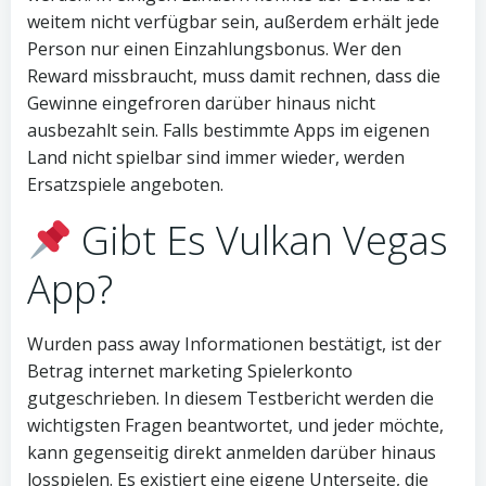
weitem nicht verfügbar sein, außerdem erhält jede
Person nur einen Einzahlungsbonus. Wer den
Reward missbraucht, muss damit rechnen, dass die
Gewinne eingefroren darüber hinaus nicht
ausbezahlt sein. Falls bestimmte Apps im eigenen
Land nicht spielbar sind immer wieder, werden
Ersatzspiele angeboten.
Gibt Es Vulkan Vegas
App?
Wurden pass away Informationen bestätigt, ist der
Betrag internet marketing Spielerkonto
gutgeschrieben. In diesem Testbericht werden die
wichtigsten Fragen beantwortet, und jeder möchte,
kann gegenseitig direkt anmelden darüber hinaus
losspielen. Es existiert eine eigene Unterseite, die