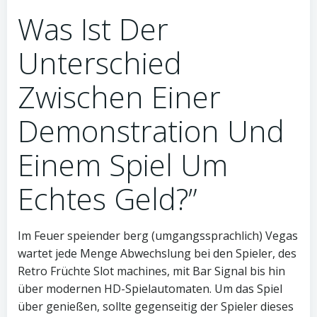
Was Ist Der
Unterschied
Zwischen Einer
Demonstration Und
Einem Spiel Um
Echtes Geld?”
Im Feuer speiender berg (umgangssprachlich) Vegas
wartet jede Menge Abwechslung bei den Spieler, des
Retro Früchte Slot machines, mit Bar Signal bis hin
über modernen HD-Spielautomaten. Um das Spiel
über genießen, sollte gegenseitig der Spieler dieses