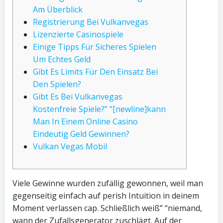
Am Überblick
Registrierung Bei Vulkanvegas
Lizenzierte Casinospiele
Einige Tipps Für Sicheres Spielen
Um Echtes Geld
Gibt Es Limits Für Den Einsatz Bei
Den Spielen?
Gibt Es Bei Vulkanvegas
Kostenfreie Spiele?” “[newline]kann
Man In Einem Online Casino
Eindeutig Geld Gewinnen?
Vulkan Vegas Mobil
Viele Gewinne wurden zufällig gewonnen, weil man
gegenseitig einfach auf perish Intuition in deinem
Moment verlassen cap. Schließlich weiß” “niemand,
wann der Zufallsgenerator zuschlägt. Auf der