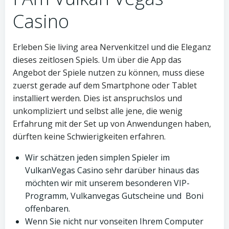
Casino
Erleben Sie living area Nervenkitzel und die Eleganz
dieses zeitlosen Spiels. Um über die App das
Angebot der Spiele nutzen zu können, muss diese
zuerst gerade auf dem Smartphone oder Tablet
installiert werden. Dies ist anspruchslos und
unkompliziert und selbst alle jene, die wenig
Erfahrung mit der Set up von Anwendungen haben,
dürften keine Schwierigkeiten erfahren.
Wir schätzen jeden simplen Spieler im
VulkanVegas Casino sehr darüber hinaus das
möchten wir mit unserem besonderen VIP-
Programm, Vulkanvegas Gutscheine und Boni
offenbaren.
Wenn Sie nicht nur vonseiten Ihrem Computer