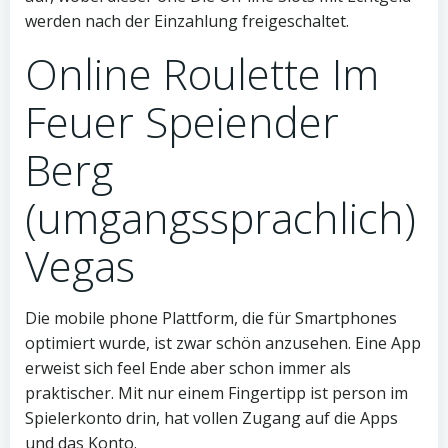
werden nach der Einzahlung freigeschaltet.
Online Roulette Im
Feuer Speiender
Berg
(umgangssprachlich)
Vegas
Die mobile phone Plattform, die für Smartphones
optimiert wurde, ist zwar schön anzusehen. Eine App
erweist sich feel Ende aber schon immer als
praktischer. Mit nur einem Fingertipp ist person im
Spielerkonto drin, hat vollen Zugang auf die Apps
und das Konto.