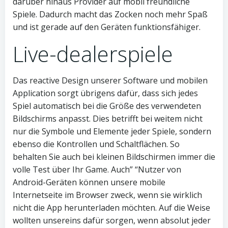
darüber hinaus Provider auf mobil freundliche
Spiele. Dadurch macht das Zocken noch mehr Spaß
und ist gerade auf den Geräten funktionsfähiger.
Live-dealerspiele
Das reactive Design unserer Software und mobilen
Application sorgt übrigens dafür, dass sich jedes
Spiel automatisch bei die Größe des verwendeten
Bildschirms anpasst. Dies betrifft bei weitem nicht
nur die Symbole und Elemente jeder Spiele, sondern
ebenso die Kontrollen und Schaltflächen. So
behalten Sie auch bei kleinen Bildschirmen immer die
volle Test über Ihr Game. Auch” “Nutzer von
Android-Geräten können unsere mobile
Internetseite im Browser zweck, wenn sie wirklich
nicht die App herunterladen möchten. Auf die Weise
wollten unsereins dafür sorgen, wenn absolut jeder