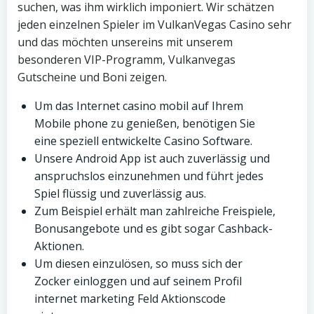
suchen, was ihm wirklich imponiert. Wir schätzen
jeden einzelnen Spieler im VulkanVegas Casino sehr
und das möchten unsereins mit unserem
besonderen VIP-Programm, Vulkanvegas
Gutscheine und Boni zeigen.
Um das Internet casino mobil auf Ihrem
Mobile phone zu genießen, benötigen Sie
eine speziell entwickelte Casino Software.
Unsere Android App ist auch zuverlässig und
anspruchslos einzunehmen und führt jedes
Spiel flüssig und zuverlässig aus.
Zum Beispiel erhält man zahlreiche Freispiele,
Bonusangebote und es gibt sogar Cashback-
Aktionen.
Um diesen einzulösen, so muss sich der
Zocker einloggen und auf seinem Profil
internet marketing Feld Aktionscode