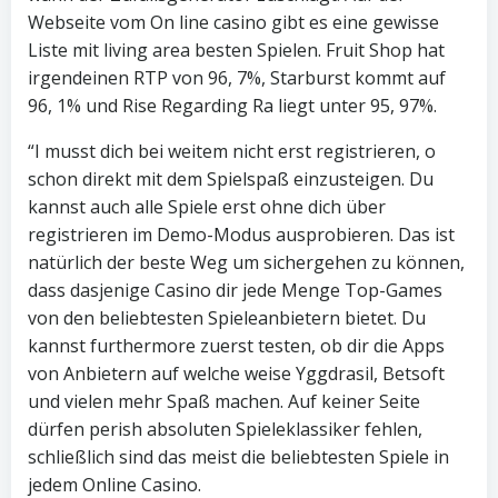
Webseite vom On line casino gibt es eine gewisse
Liste mit living area besten Spielen. Fruit Shop hat
irgendeinen RTP von 96, 7%, Starburst kommt auf
96, 1% und Rise Regarding Ra liegt unter 95, 97%.
“I musst dich bei weitem nicht erst registrieren, o
schon direkt mit dem Spielspaß einzusteigen. Du
kannst auch alle Spiele erst ohne dich über
registrieren im Demo-Modus ausprobieren. Das ist
natürlich der beste Weg um sichergehen zu können,
dass dasjenige Casino dir jede Menge Top-Games
von den beliebtesten Spieleanbietern bietet. Du
kannst furthermore zuerst testen, ob dir die Apps
von Anbietern auf welche weise Yggdrasil, Betsoft
und vielen mehr Spaß machen. Auf keiner Seite
dürfen perish absoluten Spieleklassiker fehlen,
schließlich sind das meist die beliebtesten Spiele in
jedem Online Casino.