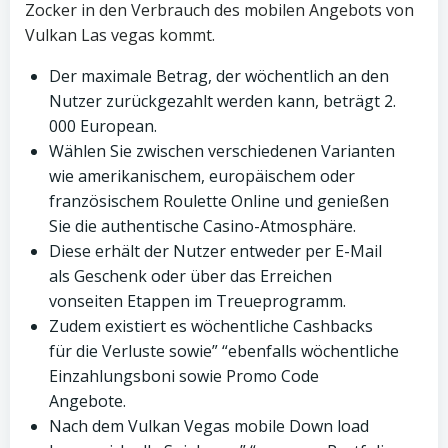
Zocker in den Verbrauch des mobilen Angebots von
Vulkan Las vegas kommt.
Der maximale Betrag, der wöchentlich an den
Nutzer zurückgezahlt werden kann, beträgt 2.
000 European.
Wählen Sie zwischen verschiedenen Varianten
wie amerikanischem, europäischem oder
französischem Roulette Online und genießen
Sie die authentische Casino-Atmosphäre.
Diese erhält der Nutzer entweder per E-Mail
als Geschenk oder über das Erreichen
vonseiten Etappen im Treueprogramm.
Zudem existiert es wöchentliche Cashbacks
für die Verluste sowie” “ebenfalls wöchentliche
Einzahlungsboni sowie Promo Code
Angebote.
Nach dem Vulkan Vegas mobile Down load