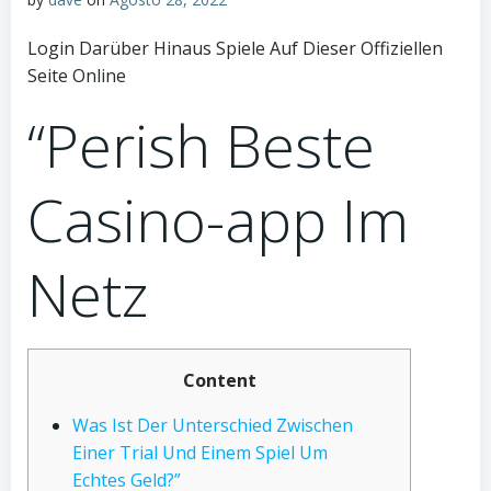
Login Darüber Hinaus Spiele Auf Dieser Offiziellen
Seite Online
“Perish Beste
Casino-app Im
Netz
Content
Was Ist Der Unterschied Zwischen
Einer Trial Und Einem Spiel Um
Echtes Geld?”