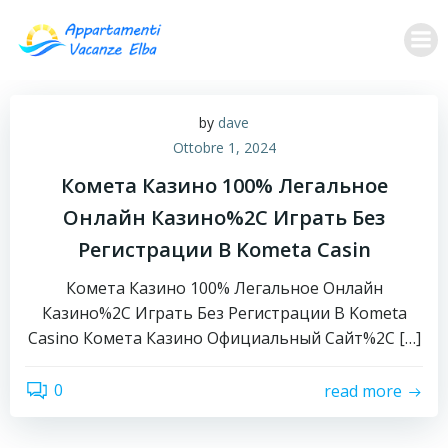
Vai
al
contenuto
by
dave
Ottobre 1, 2024
Комета Казино 100% Легальное
Онлайн Казино%2C Играть Без
Регистрации В Kometa Casin
Комета Казино 100% Легальное Онлайн
Казино%2C Играть Без Регистрации В Kometa
Casino Комета Казино Официальный Сайт%2C […]
0
read more