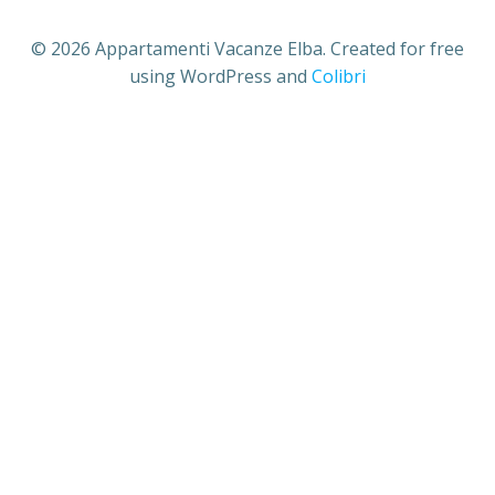
© 2026 Appartamenti Vacanze Elba. Created for free
using WordPress and
Colibri