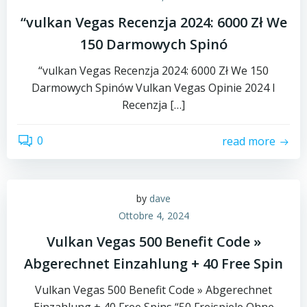
“vulkan Vegas Recenzja 2024: 6000 Zł We
150 Darmowych Spinó
“vulkan Vegas Recenzja 2024: 6000 Zł We 150
Darmowych Spinów Vulkan Vegas Opinie 2024 I
Recenzja […]
0
read more
by
dave
Ottobre 4, 2024
Vulkan Vegas 500 Benefit Code »
Abgerechnet Einzahlung + 40 Free Spin
Vulkan Vegas 500 Benefit Code » Abgerechnet
Einzahlung + 40 Free Spins “50 Freispiele Ohne