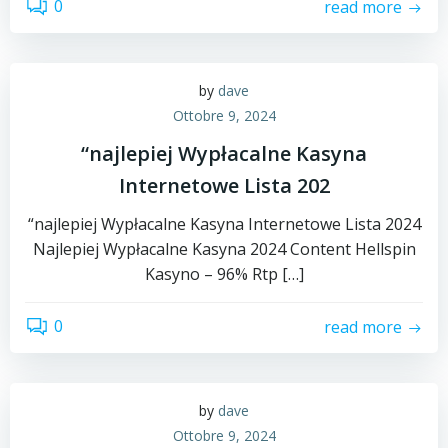
0
read more
by
dave
Ottobre 9, 2024
“najlepiej Wypłacalne Kasyna
Internetowe Lista 202
“najlepiej Wypłacalne Kasyna Internetowe Lista 2024
Najlepiej Wypłacalne Kasyna 2024 Content Hellspin
Kasyno – 96% Rtp […]
0
read more
by
dave
Ottobre 9, 2024