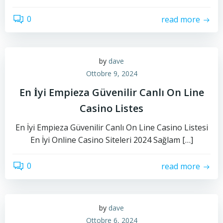
0
read more
by
dave
Ottobre 9, 2024
En İyi Empieza Güvenilir Canlı On Line
Casino Listes
En İyi Empieza Güvenilir Canlı On Line Casino Listesi
En İyi Online Casino Siteleri 2024 Sağlam […]
0
read more
by
dave
Ottobre 6, 2024