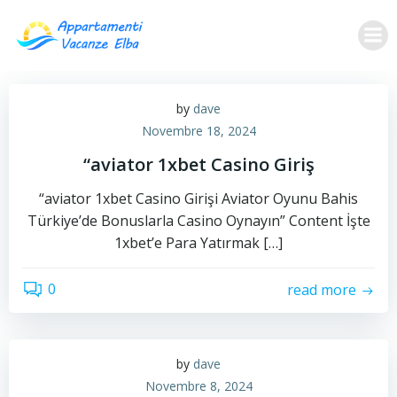
Vai
al
contenuto
by
dave
Novembre 18, 2024
“aviator 1xbet Casino Giriş
“aviator 1xbet Casino Girişi Aviator Oyunu Bahis
Türkiye’de Bonuslarla Casino Oynayın” Content İşte
1xbet’e Para Yatırmak […]
0
read more
by
dave
Novembre 8, 2024