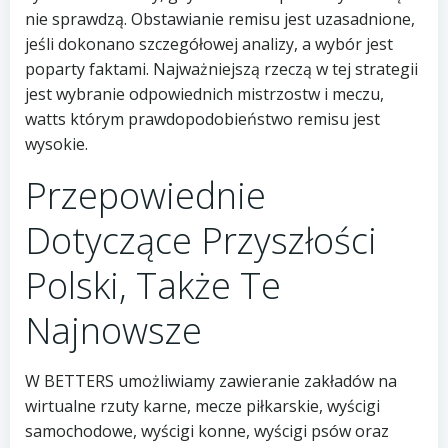
nie sprawdzą. Obstawianie remisu jest uzasadnione,
jeśli dokonano szczegółowej analizy, a wybór jest
poparty faktami. Najważniejszą rzeczą w tej strategii
jest wybranie odpowiednich mistrzostw i meczu,
watts którym prawdopodobieństwo remisu jest
wysokie.
Przepowiednie
Dotyczące Przyszłości
Polski, Także Te
Najnowsze
W BETTERS umożliwiamy zawieranie zakładów na
wirtualne rzuty karne, mecze piłkarskie, wyścigi
samochodowe, wyścigi konne, wyścigi psów oraz