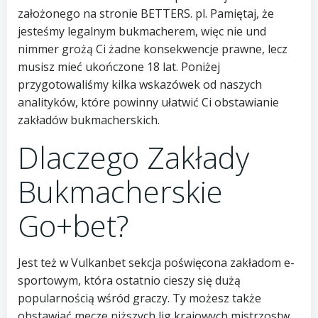
założonego na stronie BETTERS. pl. Pamiętaj, że
jesteśmy legalnym bukmacherem, więc nie und
nimmer grożą Ci żadne konsekwencje prawne, lecz
musisz mieć ukończone 18 lat. Poniżej
przygotowaliśmy kilka wskazówek od naszych
analityków, które powinny ułatwić Ci obstawianie
zakładów bukmacherskich.
Dlaczego Zakłady
Bukmacherskie
Go+bet?
Jest też w Vulkanbet sekcja poświęcona zakładom e-
sportowym, która ostatnio cieszy się dużą
popularnością wśród graczy. Ty możesz także
obstawiać mecze niższych lig krajowych mistrzostw.