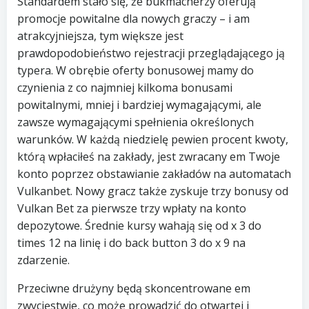
Standardem stało się, że bukmacherzy oferują
promocje powitalne dla nowych graczy – i am
atrakcyjniejsza, tym większe jest
prawdopodobieństwo rejestracji przeglądającego ją
typera. W obrębie oferty bonusowej mamy do
czynienia z co najmniej kilkoma bonusami
powitalnymi, mniej i bardziej wymagającymi, ale
zawsze wymagającymi spełnienia określonych
warunków. W każdą niedzielę pewien procent kwoty,
którą wpłaciłeś na zakłady, jest zwracany em Twoje
konto poprzez obstawianie zakładów na automatach
Vulkanbet. Nowy gracz także zyskuje trzy bonusy od
Vulkan Bet za pierwsze trzy wpłaty na konto
depozytowe. Średnie kursy wahają się od x 3 do
times 12 na linię i do back button 3 do x 9 na
zdarzenie.
Przeciwne drużyny będą skoncentrowane em
zwycięstwie, co może prowadzić do otwartej i