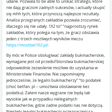
udane. Pozwala to be able to unikać strategii, które
nie dają graczom żadnych sukcesów, i actually skupić
się mhh tych, które przynoszą najlepsze rezultaty.
Analiza przegranych zakładów pozwala zrozumieć,
dlaczego się nie udały. 1X2 to” “najprostszy rynek
zakładów, który polega na tym, że gracz obstawia
jeden z trzech możliwych wyników meczu
https://mostbet102.pl/
.
By móc w Polsce obsługiwać zakłady bukmacherskie,
wymagane jest od przedsi?biorstwa bukmacherskiej
odpowiednie zezwolenie możliwe do uzyskania w
Ministerstwie Finansów. Nie zapominajmy
jednocześnie, że legalni bukmacherzy” “to podatek
(choć betfan. pl – umożliwia obstawianie bez
podatku). Zatem nasze wygrane nie będą tak
wysokie jak w przypadku nielegalnych
bukmacherów, gdzie żadne podatki nas nie dotyczą.
Niestety legalni bukmacherzy przeznaczeni są