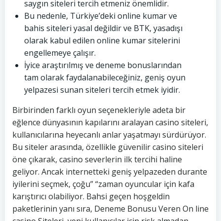
saygın siteleri tercih etmeniz önemlidir.
Bu nedenle, Türkiye’deki online kumar ve
bahis siteleri yasal değildir ve BTK, yasadışı
olarak kabul edilen online kumar sitelerini
engellemeye çalışır.
İyice araştırılmış ve deneme bonuslarından
tam olarak faydalanabileceğiniz, geniş oyun
yelpazesi sunan siteleri tercih etmek iyidir.
Birbirinden farklı oyun seçenekleriyle adeta bir
eğlence dünyasının kapılarını aralayan casino siteleri,
kullanıcılarına heyecanlı anlar yaşatmayı sürdürüyor.
Bu siteler arasında, özellikle güvenilir casino siteleri
öne çıkarak, casino severlerin ilk tercihi haline
geliyor. Ancak internetteki geniş yelpazeden durante
iyilerini seçmek, çoğu” “zaman oyuncular için kafa
karıştırıcı olabiliyor. Bahsi geçen hoşgeldin
paketlerinin yanı sıra, Deneme Bonusu Veren On line
casino Siteleri, yeni kullanıcılar için risk almadan