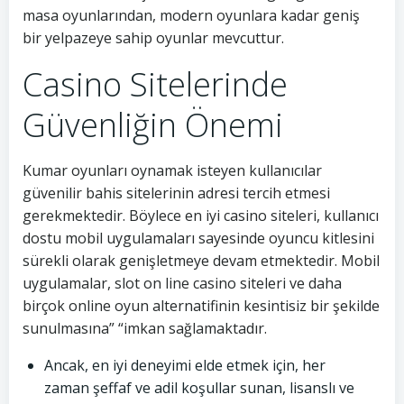
masa oyunlarından, modern oyunlara kadar geniş
bir yelpazeye sahip oyunlar mevcuttur.
Casino Sitelerinde
Güvenliğin Önemi
Kumar oyunları oynamak isteyen kullanıcılar
güvenilir bahis sitelerinin adresi tercih etmesi
gerekmektedir. Böylece en iyi casino siteleri, kullanıcı
dostu mobil uygulamaları sayesinde oyuncu kitlesini
sürekli olarak genişletmeye devam etmektedir. Mobil
uygulamalar, slot on line casino siteleri ve daha
birçok online oyun alternatifinin kesintisiz bir şekilde
sunulmasına” “imkan sağlamaktadır.
Ancak, en iyi deneyimi elde etmek için, her
zaman şeffaf ve adil koşullar sunan, lisanslı ve