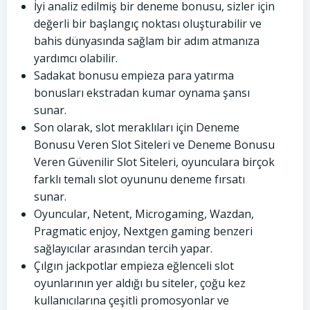
İyi analiz edilmiş bir deneme bonusu, sizler için
değerli bir başlangıç noktası oluşturabilir ve
bahis dünyasında sağlam bir adım atmanıza
yardımcı olabilir.
Sadakat bonusu empieza para yatırma
bonusları ekstradan kumar oynama şansı
sunar.
Son olarak, slot meraklıları için Deneme
Bonusu Veren Slot Siteleri ve Deneme Bonusu
Veren Güvenilir Slot Siteleri, oyunculara birçok
farklı temalı slot oyununu deneme fırsatı
sunar.
Oyuncular, Netent, Microgaming, Wazdan,
Pragmatic enjoy, Nextgen gaming benzeri
sağlayıcılar arasından tercih yapar.
Çılgın jackpotlar empieza eğlenceli slot
oyunlarının yer aldığı bu siteler, çoğu kez
kullanıcılarına çeşitli promosyonlar ve