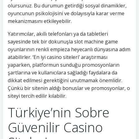
olursunuz. Bu durumun getirdiği sosyal dinamikler,
oyuncunun psikolojisini ve dolayısıyla karar verme
mekanizmasını etkileyebilir.
Yatırımcılar, akıllı telefonları ya da tabletleri
sayesinde tek bir dokunuşla slot machine game
oyunlarının renkli empieza heyecanlı dünyasına adım
atabilirler. ‘En iyi casino siteleri’ araştırması
yaparken, platformun sunduğu promosyonların
şartlarına ve kullanıcılara sağladığı faydalara da
dikkat edilmesi gerektiğini unutmamak önemlidir.
Çünkü bir sitenin aldığı bonuslar ve promosyonlar, o
siteyi tercih edilir kılabilir.
Türkiye’nin Sobre
Güvenilir Casino