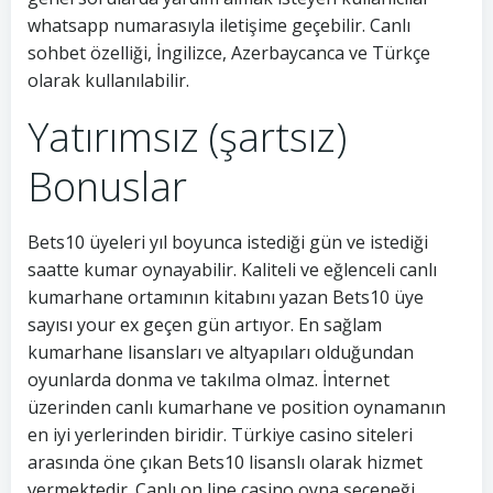
whatsapp numarasıyla iletişime geçebilir. Canlı
sohbet özelliği, İngilizce, Azerbaycanca ve Türkçe
olarak kullanılabilir.
Yatırımsız (şartsız)
Bonuslar
Bets10 üyeleri yıl boyunca istediği gün ve istediği
saatte kumar oynayabilir. Kaliteli ve eğlenceli canlı
kumarhane ortamının kitabını yazan Bets10 üye
sayısı your ex geçen gün artıyor. En sağlam
kumarhane lisansları ve altyapıları olduğundan
oyunlarda donma ve takılma olmaz. İnternet
üzerinden canlı kumarhane ve position oynamanın
en iyi yerlerinden biridir. Türkiye casino siteleri
arasında öne çıkan Bets10 lisanslı olarak hizmet
vermektedir. Canlı on line casino oyna seçeneği