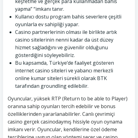
keşfetme ve gerçek para kullanmadan bahis
yapma” “imkanı tanır.
Kullanıcı dostu program bahis severlere çeşitli
oyunlarla ev sahipliği yapar.
Casino partnerlerinin olması ile birlikte artık
casino sitelerinin nenni kadar da üst düzey
hizmet sağladığını ve güvenilir olduğunu
gösterdiğini söyleyebiliriz.
Bu kapsamda, Türkiye’de faaliyet gösteren
internet casino siteleri ve yabancı merkezli
online kumar siteleri sürekli olarak BTK
tarafından groundling edilebilir.
Oyuncular, yüksek RTP (Return to be able to Player)
oranına sahip oyunları tercih edebilir ve bonus
özelliklerinden yararlanabilirler. Canlı çevrimiçi
casino gerçek casinodaymış hissiyle oyun oynama
imkanı verir. Oyuncular, kendilerine özel ödeme
tercihlerine uygun olan yöntemi seçer ve casino