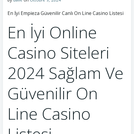
En İyi Empieza Güvenilir Canlı On Line Casino Listesi
En İyi Online
Casino Siteleri
2024 Sağlam Ve
Güvenilir On
Line Casino
Listesi