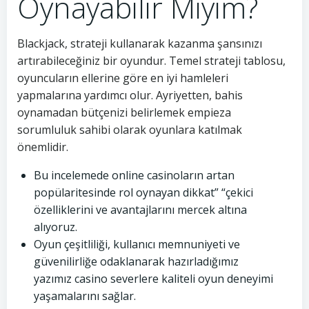
Oynayabilir Miyim?
Blackjack, strateji kullanarak kazanma şansınızı
artırabileceğiniz bir oyundur. Temel strateji tablosu,
oyuncuların ellerine göre en iyi hamleleri
yapmalarına yardımcı olur. Ayriyetten, bahis
oynamadan bütçenizi belirlemek empieza
sorumluluk sahibi olarak oyunlara katılmak
önemlidir.
Bu incelemede online casinoların artan
popülaritesinde rol oynayan dikkat” “çekici
özelliklerini ve avantajlarını mercek altına
alıyoruz.
Oyun çeşitliliği, kullanıcı memnuniyeti ve
güvenilirliğe odaklanarak hazırladığımız
yazımız casino severlere kaliteli oyun deneyimi
yaşamalarını sağlar.