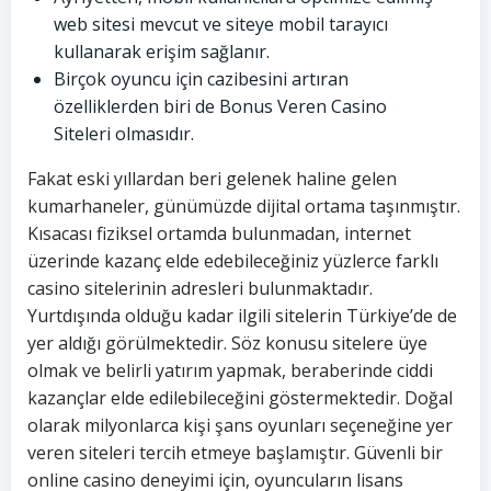
web sitesi mevcut ve siteye mobil tarayıcı
kullanarak erişim sağlanır.
Birçok oyuncu için cazibesini artıran
özelliklerden biri de Bonus Veren Casino
Siteleri olmasıdır.
Fakat eski yıllardan beri gelenek haline gelen
kumarhaneler, günümüzde dijital ortama taşınmıştır.
Kısacası fiziksel ortamda bulunmadan, internet
üzerinde kazanç elde edebileceğiniz yüzlerce farklı
casino sitelerinin adresleri bulunmaktadır.
Yurtdışında olduğu kadar ilgili sitelerin Türkiye’de de
yer aldığı görülmektedir. Söz konusu sitelere üye
olmak ve belirli yatırım yapmak, beraberinde ciddi
kazançlar elde edilebileceğini göstermektedir. Doğal
olarak milyonlarca kişi şans oyunları seçeneğine yer
veren siteleri tercih etmeye başlamıştır. Güvenli bir
online casino deneyimi için, oyuncuların lisans