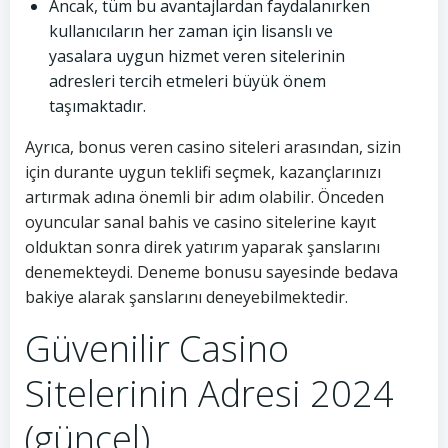
Ancak, tüm bu avantajlardan faydalanırken
kullanıcıların her zaman için lisanslı ve
yasalara uygun hizmet veren sitelerinin
adresleri tercih etmeleri büyük önem
taşımaktadır.
Ayrıca, bonus veren casino siteleri arasından, sizin
için durante uygun teklifi seçmek, kazançlarınızı
artırmak adına önemli bir adım olabilir. Önceden
oyuncular sanal bahis ve casino sitelerine kayıt
olduktan sonra direk yatırım yaparak şanslarını
denemekteydi. Deneme bonusu sayesinde bedava
bakiye alarak şanslarını deneyebilmektedir.
Güvenilir Casino
Sitelerinin Adresi 2024
(güncel)