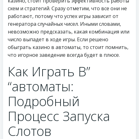
казино, стоит проверить эффективность работы
схем и стратегий. Сразу отметим, что все они не
работают, потому что успех игры зависит от
генератора случайных чисел. Иными словами,
невозможно предсказать, какая комбинация или
число выпадет в ходе игры. Если решено
обыграть казино в автоматы, то стоит помнить,
что игорное заведение всегда будет в плюсе.
Как Играть В”
“автоматы:
Подробный
Процесс Запуска
Слотов