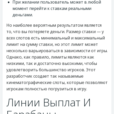
При желании пользователь может в любой
момент перейти к ставкам реальными
деньгами.
Но наиболее вероятным результатом является
то, что вы потеряете деньги. Размер ставки — у
всех слотов есть минимальный и максимальный
лимит на сумму ставки, но этот лимит может
несколько варьироваться в зависимости от игры.
Однако, как правило, лимиты являются как
низкими, так и достаточно высокими, чтобы
удовлетворить большинство игроков. Этот
разработчик создает так называемые
кинематографические слоты, которые позволяют
игрокам полностью погрузиться в игру.
Линии Выплат И