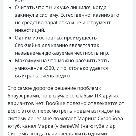
Считать что ты их уже лишился, когда
закинул в систему. Естественно, казино это
не средство заработка и не инструмент
инвестиций.
Одним из основных преимуществ
блокчейна для казино является так
называемая доказуемая честность игр.
Максимум на что можно рассчитывать
умножение x300, и то, столько удается
выиграть очень редко.
Это самое дорогое решение проблем с
браузерками, но в случае со слабым ПК других
вариантов нет. Вообще полезно отвлекается от
всего этого, пересмотреть новым взглядом на
систему денег мне помогает Марина Сугробова
ютуб, канал Марка (videnieVM )на ютубе и др.
Системы, когда начинаешь жить одними