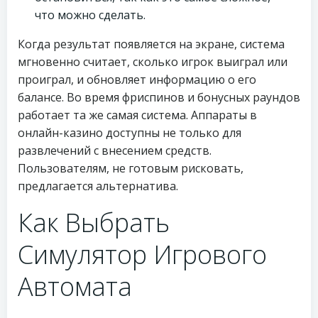
что можно сделать.
Когда результат появляется на экране, система
мгновенно считает, сколько игрок выиграл или
проиграл, и обновляет информацию о его
балансе. Во время фриспинов и бонусных раундов
работает та же самая система. Аппараты в
онлайн-казино доступны не только для
развлечений с внесением средств.
Пользователям, не готовым рисковать,
предлагается альтернатива.
Как Выбрать
Симулятор Игрового
Автомата