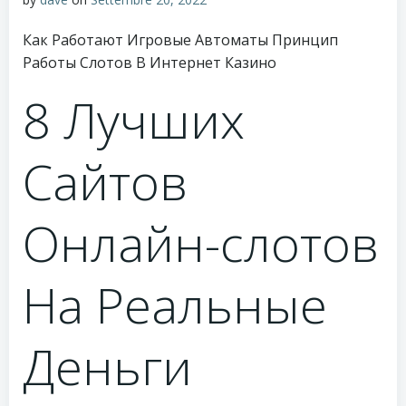
Как Работают Игровые Автоматы Принцип
Работы Слотов В Интернет Казино
8 Лучших
Сайтов
Онлайн-слотов
На Реальные
Деньги