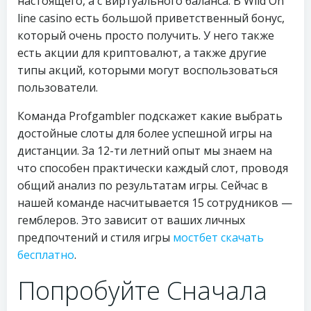
настоящего, а с виртуального баланса. В Wild On
line casino есть большой приветственный бонус,
который очень просто получить. У него также
есть акции для криптовалют, а также другие
типы акций, которыми могут воспользоваться
пользователи.
Команда Profgambler подскажет какие выбрать
достойные слоты для более успешной игры на
дистанции. За 12-ти летний опыт мы знаем на
что способен практически каждый слот, проводя
общий анализ по результатам игры. Сейчас в
нашей команде насчитывается 15 сотрудников —
гемблеров. Это зависит от ваших личных
предпочтений и стиля игры
мостбет скачать
бесплатно
.
Попробуйте Сначала