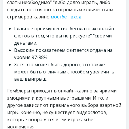
слоты необходимо” “либо долго играть, либо
следить постоянно за огромным количеством
стримеров казино
мостбет вход
.
Главное преимущество бесплатных онлайн
слотов в том, что вы не рискуете” “своими
деньгами.
Высоким показателем считается отдача на
уровне 97-98%.
Хотя это может быть дорого, это также
может быть отличным способом увеличить
ваш выигрыш.
Гемблеры приходят в онлайн-казино за яркими
эмоциями и крупными выигрышами. И то, и
другое зависит от правильного выбора азартной
игры. Конечно, не существует видеослотов,
которые понравятся всем игрокам без
исключения.