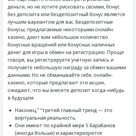
деньги, но не хотите рисковать своими, бонус
без депозита или бездепозитный бонус является
лучшим вариантом для вас. Бездепозитные
бонусы, предлагаемые некоторыми онлайн-
казино, дают вам небольшое количество
бонусных вращений или бонусных наличных
денег для игры в обмен на регистрацию. Проще
говоря, вы регистрируете учетную запись и
получаете небольшую награду за обмен вашими
данными. Но не обманывайте себя, онлайн-
казино, которые предлагают эти акции,
ожидают, что вы внесете депозит когда-нибудь
в будущем.
Наконец,” “третий главный тренд — это
виртуальная реальность.
Они имеют по крайней мере 5 барабанов
(иногда больше) и характеризуются