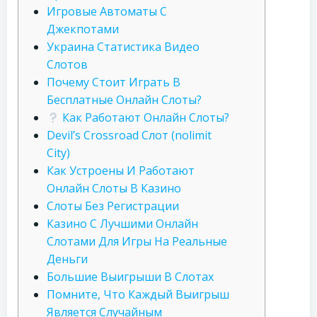
Игровые Автоматы С
Джекпотами
Украина Статистика Видео
Слотов
Почему Стоит Играть В
Бесплатные Онлайн Слоты?
Как Работают Онлайн Слоты?
Devil’s Crossroad Слот (nolimit
City)
Как Устроены И Работают
Онлайн Слоты В Казино
Слоты Без Регистрации
Казино С Лучшими Онлайн
Слотами Для Игры На Реальные
Деньги
Большие Выигрыши В Слотах
Помните, Что Каждый Выигрыш
Является Случайным