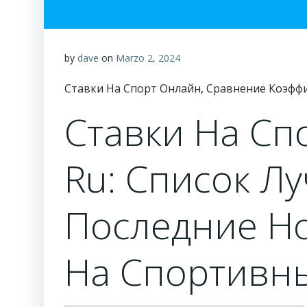
by
dave
on
Marzo 2, 2024
Ставки На Спорт Онлайн, Сравнение Коэфф
Ставки На Спо
Ru: Список Л
Последние Но
На Спортивн