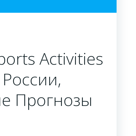
rts Activities
 России,
ые Прогнозы