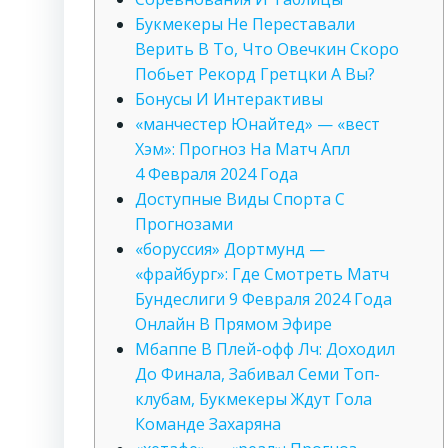
Букмекеры Не Переставали
Верить В То, Что Овечкин Скоро
Побьет Рекорд Гретцки А Вы?
Бонусы И Интерактивы
«манчестер Юнайтед» — «вест
Хэм»: Прогноз На Матч Апл
4 Февраля 2024 Года
Доступные Виды Спорта С
Прогнозами
«боруссия» Дортмунд —
«фрайбург»: Где Смотреть Матч
Бундеслиги 9 Февраля 2024 Года
Онлайн В Прямом Эфире
Мбаппе В Плей-офф Лч: Доходил
До Финала, Забивал Семи Топ-
клубам, Букмекеры Ждут Гола
Команде Захаряна