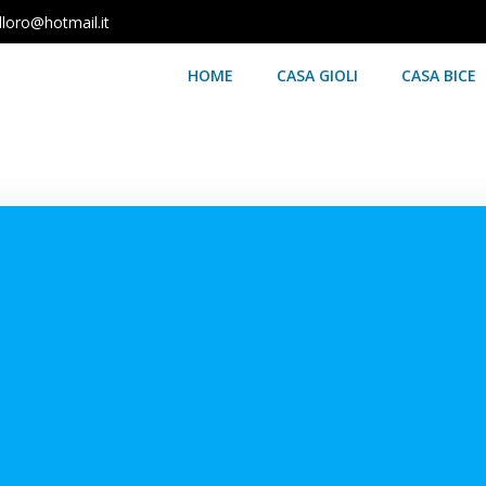
loro@hotmail.it
HOME
CASA GIOLI
CASA BICE