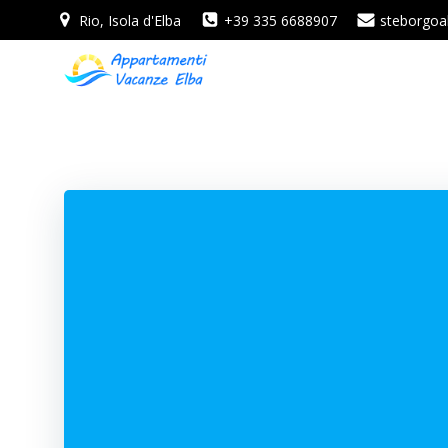
Vai
Rio, Isola d'Elba
+39 335 6688907
steborgoal
al
contenuto