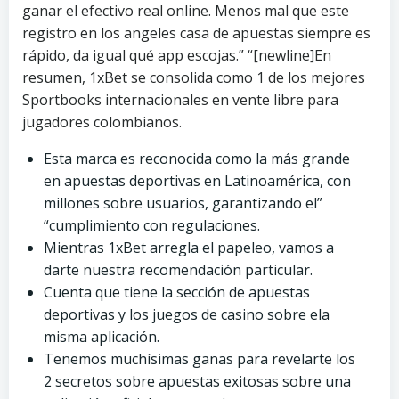
ganar el efectivo real online. Menos mal que este
registro en los angeles casa de apuestas siempre es
rápido, da igual qué app escojas.” “[newline]En
resumen, 1xBet se consolida como 1 de los mejores
Sportbooks internacionales en vente libre para
jugadores colombianos.
Esta marca es reconocida como la más grande
en apuestas deportivas en Latinoamérica, con
millones sobre usuarios, garantizando el”
“cumplimiento con regulaciones.
Mientras 1xBet arregla el papeleo, vamos a
darte nuestra recomendación particular.
Cuenta que tiene la sección de apuestas
deportivas y los juegos de casino sobre ela
misma aplicación.
Tenemos muchísimas ganas para revelarte los
2 secretos sobre apuestas exitosas sobre una