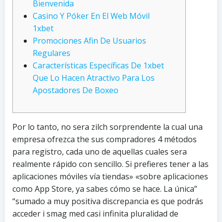
Bienvenida
Casino Y Póker En El Web Móvil
1xbet
Promociones Afin De Usuarios
Regulares
Características Específicas De 1xbet
Que Lo Hacen Atractivo Para Los
Apostadores De Boxeo
Por lo tanto, no sera zilch sorprendente la cual una
empresa ofrezca the sus compradores 4 métodos
para registro, cada uno de aquellas cuales sera
realmente rápido con sencillo. Si prefieres tener a las
aplicaciones móviles vía tiendas» «sobre aplicaciones
como App Store, ya sabes cómo se hace. La única”
“sumado a muy positiva discrepancia es que podrás
acceder i smag med casi infinita pluralidad de