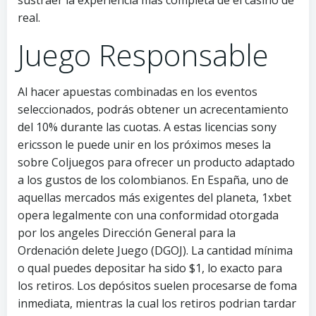
real.
Juego Responsable
Al hacer apuestas combinadas en los eventos
seleccionados, podrás obtener un acrecentamiento
del 10% durante las cuotas. A estas licencias sony
ericsson le puede unir en los próximos meses la
sobre Coljuegos para ofrecer un producto adaptado
a los gustos de los colombianos. En España, uno de
aquellas mercados más exigentes del planeta, 1xbet
opera legalmente con una conformidad otorgada
por los angeles Dirección General para la
Ordenación delete Juego (DGOJ). La cantidad mínima
o qual puedes depositar ha sido $1, lo exacto para
los retiros. Los depósitos suelen procesarse de foma
inmediata, mientras la cual los retiros podrian tardar