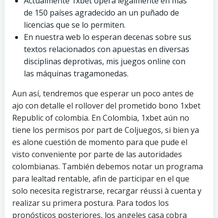
Actualmente 1xbet opera legalmente en más
de 150 países agradecido an un puñado de
licencias que se lo permiten.
En nuestra web lo esperan decenas sobre sus
textos relacionados con apuestas en diversas
disciplinas deprotivas, mis juegos online con
las máquinas tragamonedas.
Aun así, tendremos que esperar un poco antes de
ajo con detalle el rollover del prometido bono 1xbet
Republic of colombia. En Colombia, 1xbet aún no
tiene los permisos por part de Coljuegos, si bien ya
es alone cuestión de momento para que pude el
visto conveniente por parte de las autoridades
colombianas. También debemos notar un programa
para lealtad rentable, afin de participar en el que
solo necesita registrarse, recargar réussi à cuenta y
realizar su primera postura. Para todos los
pronósticos posteriores, los angeles casa cobra