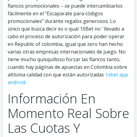
flancos promocionales – se puede intercambiarlos
fácilmente en el “Escaparate para códigos
promocionales” durante regalos generosos. Lo
único que busca decir es o qual 1XBet no ‘ llevado a
cabo el proceso de autorización para poder operar
en Republic of colombia, igual que zero han hecho
varias otras empresas internacionales de juego. No
tiene mucho quisquilloso forzar las flancos tanto,
cuando hay páginas de apuestas en Colombia sobre
altísima calidad con que están autorizadas
1xbet app
android
.
Información En
Momento Real Sobre
Las Cuotas Y