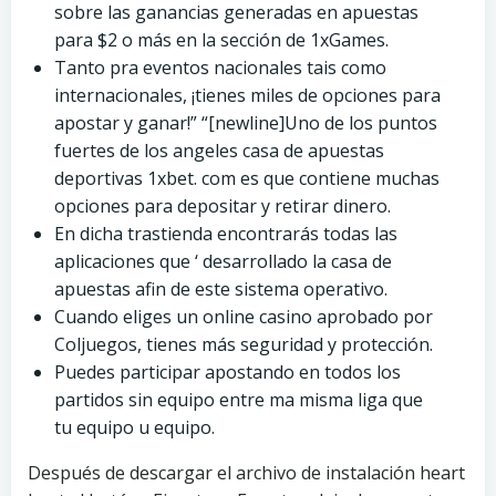
sobre las ganancias generadas en apuestas
para $2 o más en la sección de 1xGames.
Tanto pra eventos nacionales tais como
internacionales, ¡tienes miles de opciones para
apostar y ganar!” “[newline]Uno de los puntos
fuertes de los angeles casa de apuestas
deportivas 1xbet. com es que contiene muchas
opciones para depositar y retirar dinero.
En dicha trastienda encontrarás todas las
aplicaciones que ‘ desarrollado la casa de
apuestas afin de este sistema operativo.
Cuando eliges un online casino aprobado por
Coljuegos, tienes más seguridad y protección.
Puedes participar apostando en todos los
partidos sin equipo entre ma misma liga que
tu equipo u equipo.
Después de descargar el archivo de instalación heart