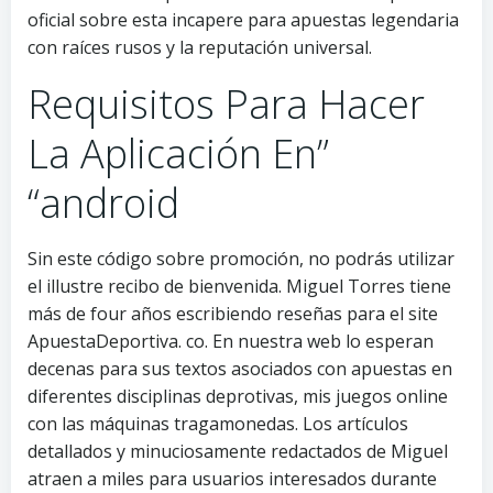
oficial sobre esta incapere para apuestas legendaria
con raíces rusos y la reputación universal.
Requisitos Para Hacer
La Aplicación En”
“android
Sin este código sobre promoción, no podrás utilizar
el illustre recibo de bienvenida. Miguel Torres tiene
más de four años escribiendo reseñas para el site
ApuestaDeportiva. co. En nuestra web lo esperan
decenas para sus textos asociados con apuestas en
diferentes disciplinas deprotivas, mis juegos online
con las máquinas tragamonedas. Los artículos
detallados y minuciosamente redactados de Miguel
atraen a miles para usuarios interesados durante