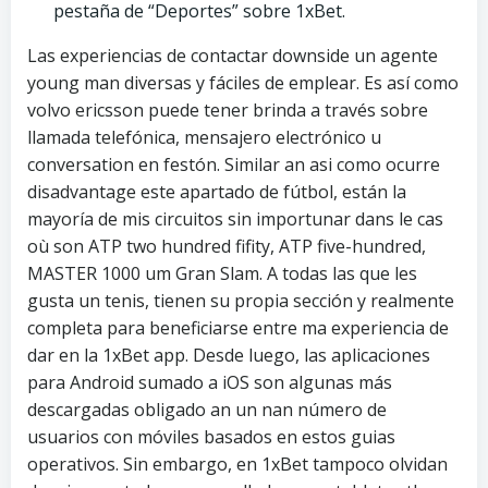
pestaña de “Deportes” sobre 1xBet.
Las experiencias de contactar downside un agente
young man diversas y fáciles de emplear. Es así como
volvo ericsson puede tener brinda a través sobre
llamada telefónica, mensajero electrónico u
conversation en festón. Similar an asi como ocurre
disadvantage este apartado de fútbol, están la
mayoría de mis circuitos sin importunar dans le cas
où son ATP two hundred fifity, ATP five-hundred,
MASTER 1000 um Gran Slam. A todas las que les
gusta un tenis, tienen su propia sección y realmente
completa para beneficiarse entre ma experiencia de
dar en la 1xBet app. Desde luego, las aplicaciones
para Android sumado a iOS son algunas más
descargadas obligado an un nan número de
usuarios con móviles basados en estos guias
operativos. Sin embargo, en 1xBet tampoco olvidan