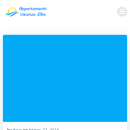
Vai
al
contenuto
by
dave
on
Marzo 27, 2024