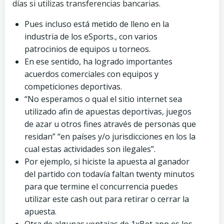
días si utilizas transferencias bancarias.
Pues incluso está metido de lleno en la
industria de los eSports., con varios
patrocinios de equipos u torneos.
En ese sentido, ha logrado importantes
acuerdos comerciales con equipos y
competiciones deportivas.
“No esperamos o qual el sitio internet sea
utilizado afin de apuestas deportivas, juegos
de azar u otros fines através de personas que
residan” “en países y/o jurisdicciones en los la
cual estas actividades son ilegales”.
Por ejemplo, si hiciste la apuesta al ganador
del partido con todavía faltan twenty minutos
para que termine el concurrencia puedes
utilizar este cash out para retirar o cerrar la
apuesta.
Otra de algunas ventajas de 1xBet app es los