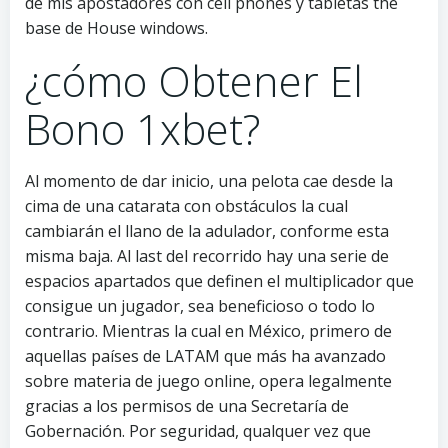
de mis apostadores con cell phones y tabletas the
base de House windows.
¿cómo Obtener El
Bono 1xbet?
Al momento de dar inicio, una pelota cae desde la
cima de una catarata con obstáculos la cual
cambiarán el llano de la adulador, conforme esta
misma baja. Al last del recorrido hay una serie de
espacios apartados que definen el multiplicador que
consigue un jugador, sea beneficioso o todo lo
contrario. Mientras la cual en México, primero de
aquellas países de LATAM que más ha avanzado
sobre materia de juego online, opera legalmente
gracias a los permisos de una Secretaría de
Gobernación. Por seguridad, qualquer vez que