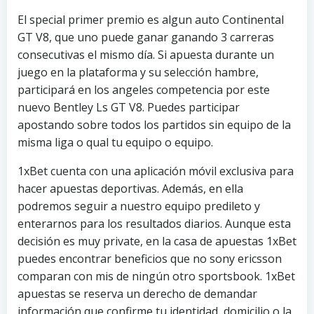
El special primer premio es algun auto Continental
GT V8, que uno puede ganar ganando 3 carreras
consecutivas el mismo día. Si apuesta durante un
juego en la plataforma y su selección hambre,
participará en los angeles competencia por este
nuevo Bentley Ls GT V8. Puedes participar
apostando sobre todos los partidos sin equipo de la
misma liga o qual tu equipo o equipo.
1xBet cuenta con una aplicación móvil exclusiva para
hacer apuestas deportivas. Además, en ella
podremos seguir a nuestro equipo predileto y
enterarnos para los resultados diarios. Aunque esta
decisión es muy private, en la casa de apuestas 1xBet
puedes encontrar beneficios que no sony ericsson
comparan con mis de ningún otro sportsbook. 1xBet
apuestas se reserva un derecho de demandar
información que confirme tu identidad, domicilio o la