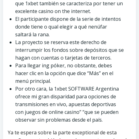
que 1xbet también se caracteriza por tener un
excelente casino on the internet.
El participante dispone de la serie de intentos
donde tiene o qual elegir a qué nenúfar
saltará la rana.
La proyecto se reserva este derecho de
interrumpir los fondos sobre depósitos que se
hagan con cuentas o tarjetas de terceros.
Para llegar ing póker, no obstante, debes
hacer clic en la opción que dice “Más” en el
menú principal.
Por otro cara, la 1xbet SOFTWARE Argentina
ofrece mi gran disparidad para opciones de
transmisiones en vivo, apuestas deportivas
con juegos de online casino” “que se pueden
observar sin problemas desde el país.
Ya te espera sobre la parte exceptional de esta