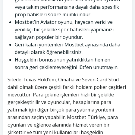
veya takım performansına dayalı daha spesifik
prop bahisleri sobre mümkündür.
Mostbet’in Aviator oyunu, heyecan verici ve
yenilikçi bir şekilde spor bahisleri yapmanızı
sağlayan popüler bir oyundur.
Geri kalan yöntemleri Mostbet aynasında daha
detaylı olarak öğrenebilirsiniz.
Hoşgeldin bonusunun yatırıldıktan hemen
sonra geri çekilemeyeceğini lütfen unutmayın.
Sitede Texas Hold’em, Omaha ve Seven Card Stud
dahil olmak üzere çeşitli farklı holdem poker çeşitleri
mevcuttur. Para çekme işlemleri hızlı bir şekilde
gerçekleştirilir ve oyuncular, hesaplarına para
yatırmak için diğer birçok para yatırma yöntemi
arasından seçim yapabilir. Mostbet Türkiye, para
oyunları ve eğlence alanında hizmet veren bir
şirkettir ve tüm yeni kullanıcıları hoşgeldin