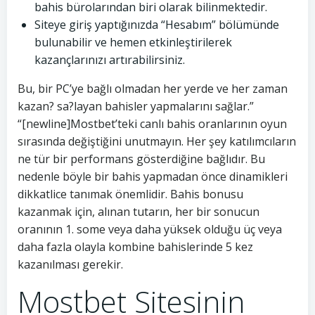
bahis bürolarından biri olarak bilinmektedir.
Siteye giriş yaptığınızda “Hesabım” bölümünde
bulunabilir ve hemen etkinleştirilerek
kazançlarınızı artırabilirsiniz.
Bu, bir PC’ye bağlı olmadan her yerde ve her zaman
kazan? sa?layan bahisler yapmalarını sağlar.”
“[newline]Mostbet’teki canlı bahis oranlarının oyun
sırasında değiştiğini unutmayın. Her şey katılımcıların
ne tür bir performans gösterdiğine bağlıdır. Bu
nedenle böyle bir bahis yapmadan önce dinamikleri
dikkatlice tanımak önemlidir. Bahis bonusu
kazanmak için, alınan tutarın, her bir sonucun
oranının 1. some veya daha yüksek olduğu üç veya
daha fazla olayla kombine bahislerinde 5 kez
kazanılması gerekir.
Mostbet Sitesinin