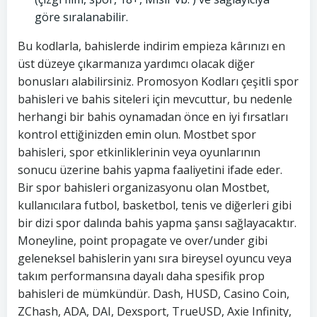
göre sıralanabilir.
Bu kodlarla, bahislerde indirim empieza kârınızı en
üst düzeye çıkarmanıza yardımcı olacak diğer
bonusları alabilirsiniz. Promosyon Kodları çeşitli spor
bahisleri ve bahis siteleri için mevcuttur, bu nedenle
herhangi bir bahis oynamadan önce en iyi fırsatları
kontrol ettiğinizden emin olun. Mostbet spor
bahisleri, spor etkinliklerinin veya oyunlarının
sonucu üzerine bahis yapma faaliyetini ifade eder.
Bir spor bahisleri organizasyonu olan Mostbet,
kullanıcılara futbol, basketbol, tenis ve diğerleri gibi
bir dizi spor dalında bahis yapma şansı sağlayacaktır.
Moneyline, point propagate ve over/under gibi
geleneksel bahislerin yanı sıra bireysel oyuncu veya
takım performansına dayalı daha spesifik prop
bahisleri de mümkündür. Dash, HUSD, Casino Coin,
ZChash, ADA, DAI, Dexsport, TrueUSD, Axie Infinity,