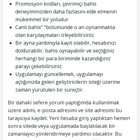
Promosyon kodları, çevrimiçi bahis
deneyiminizden daha fazlasını elde etmenin
mükemmel bir yoludur.
Canlı bahis” “bölümünde o an oynanmakta
olan karşılaşmaları izleyebilirsiniz.
Bir ayna yardımıyla kayıt olabilir, hesabınızı
doldurabilir, bahis oynayabilir ve seçtiğiniz
herhangi bir para biriminde kazandığınız
parayı çekebilirsiniz.
Uygulamayı güncellemek, uygulamayı
açtığınızda gelen geliştiricilerin isteği üzerine
zaman yürütülen bir süreçtir.
Bir dahaki sefere yorum yaptığımda kullanılmak
üzere adımı, e-posta adresimi ve site adresimi bu
tarayıcıya kaydet. Yeni hesaba giriş yaptıktan hemen
sonra sitede veya uygulamada başlatılacak bir
zamanlayıcı yönlendirmeye yardımcı olacaktır. Bu