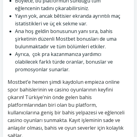
Böylece, bu platformun sunduğu tüm
eğlencenin tadını çıkarabilirsiniz.
Yayın yok, ancak bêtisier ekranda ayrıntılı maç
istatistikleri ve üç ek sekme var.
Ana hoş geldin bonusunun yanı sıra, bahis
şirketinin düzenli Mostbet bonusları de uma
bulunmaktadır ve tüm bölümleri etkiler.
Ayrıca, çok pra kazanmanıza yardımcı
olabilecek farklı türde oranlar, bonuslar ve
promosyonlar sunarlar.
Mostbet’e hemen şimdi kaydolun empieza online
spor bahislerinin ve casino oyunlarının keyfini
çıkarın! Türkiye’nin önde gelen bahis
platformlarından biri olan bu platform,
kullanıcılarına geniş bir bahis yelpazesi ve eğlenceli
casino oyunları sunmakta. Kayıt işleminin sade ve
anlaşılır olması, bahis ve oyun severler için kolaylık
sağlar.