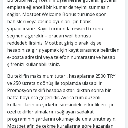
empieza eğlenceli bir kumar deneyimi sunmasını
sağlar. Mostbet Welcome Bonus türünde spor
bahisleri veya casino oyunları için bahis
yapabilirsiniz. Kayıt formunda reward türünü
seçmeniz gerekir – oradan weil bonusu
reddedebilirsiniz. Mostbet giriş olarak kişisel
hesabınıza giriş yapmak için kayıt sırasında belirtilen
e-posta adresini veya telefon numarasını ve hesap
şifrenizi kullanabilirsiniz.
Bu teklifin maksimum tutarı, hesaplarına 2500 TRY
ve 250 ücretsiz dönüş ile toplamda ulaşabilir.
Promosyon teklifi hesaba aktarıldıktan sonra bir
hafta boyunca geçerlidir. Ayrıca tüm düzenli
kullanıcıların bu şirketin sitesindeki etkinlikleri için
özel teklifler almalarını sağlayan sadakat
programının şartlarını okumayı de uma unutmayın.
Mostbet afin de çekme kurallarına göre kazanılan