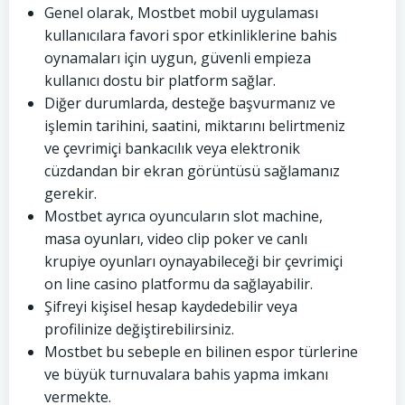
Genel olarak, Mostbet mobil uygulaması
kullanıcılara favori spor etkinliklerine bahis
oynamaları için uygun, güvenli empieza
kullanıcı dostu bir platform sağlar.
Diğer durumlarda, desteğe başvurmanız ve
işlemin tarihini, saatini, miktarını belirtmeniz
ve çevrimiçi bankacılık veya elektronik
cüzdandan bir ekran görüntüsü sağlamanız
gerekir.
Mostbet ayrıca oyuncuların slot machine,
masa oyunları, video clip poker ve canlı
krupiye oyunları oynayabileceği bir çevrimiçi
on line casino platformu da sağlayabilir.
Şifreyi kişisel hesap kaydedebilir veya
profilinize değiştirebilirsiniz.
Mostbet bu sebeple en bilinen espor türlerine
ve büyük turnuvalara bahis yapma imkanı
vermekte.