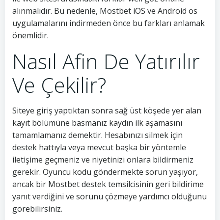
alınmalıdır. Bu nedenle, Mostbet iOS ve Android os
uygulamalarını indirmeden önce bu farkları anlamak
önemlidir.
Nasıl Afin De Yatırılır
Ve Çekilir?
Siteye giriş yaptıktan sonra sağ üst köşede yer alan
kayıt bölümüne basmanız kaydın ilk aşamasını
tamamlamanız demektir. Hesabınızı silmek için
destek hattıyla veya mevcut başka bir yöntemle
iletişime geçmeniz ve niyetinizi onlara bildirmeniz
gerekir. Oyuncu kodu göndermekte sorun yaşıyor,
ancak bir Mostbet destek temsilcisinin geri bildirime
yanıt verdiğini ve sorunu çözmeye yardımcı olduğunu
görebilirsiniz.