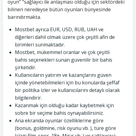
oyun” “sağlayıcı ile anlaşması olduğu için sektördeki
bilinen neredeyse bütün oyunları bünyesinde
barındırmakta.
Mostbet ayrıca EUR, USD, RUB, UAH ve
diğerleri dahil olmak üzere çok çeşitli afin de
birimleri sunmaktadır.
Mostbet, mükemmel oranlar ve çok çeşitli
bahis seçenekleri sunan güvenilir bir bahis
şirketidir.
Kullanıcıların yatırım ve kazançlarını güven
içinde yönetebilmeleri için bu konularda şeffaf
bir politika izler ve kullanıcılarını detaylı olarak
bilgilendirir.
Kazanmak için olduğu kadar kaybetmek için
sobre bir seçime bahis oynayabilirsiniz.
Ana ekranda oyunlar özelliklerine göre
(bonus, goldmine, risk oyunu vb. ), türe göre
(çizgi film, spor, 18+, Mısır vb. ) ve sağlayıcıya