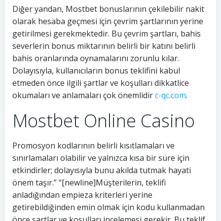
Diğer yandan, Mostbet bonuslarının çekilebilir nakit
olarak hesaba geçmesi için çevrim şartlarının yerine
getirilmesi gerekmektedir. Bu çevrim şartları, bahis
severlerin bonus miktarının belirli bir katını belirli
bahis oranlarında oynamalarını zorunlu kılar.
Dolayısıyla, kullanıcıların bonus teklifini kabul
etmeden önce ilgili şartlar ve koşulları dikkatlice
okumaları ve anlamaları çok önemlidir
c-qc.com
.
Mostbet Online Casino
Promosyon kodlarının belirli kısıtlamaları ve
sınırlamaları olabilir ve yalnızca kısa bir süre için
etkindirler; dolayısıyla bunu akılda tutmak hayati
önem taşır.” “[newline]Müşterilerin, teklifi
anladığından empieza kriterleri yerine
getirebildiğinden emin olmak için kodu kullanmadan
önce şartlar ve koşulları incelemesi gerekir. Bu teklif