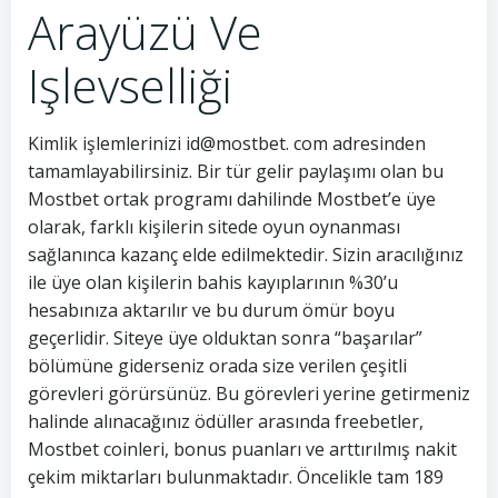
Arayüzü Ve
Işlevselliği
Kimlik işlemlerinizi id@mostbet. com adresinden
tamamlayabilirsiniz. Bir tür gelir paylaşımı olan bu
Mostbet ortak programı dahilinde Mostbet’e üye
olarak, farklı kişilerin sitede oyun oynanması
sağlanınca kazanç elde edilmektedir. Sizin aracılığınız
ile üye olan kişilerin bahis kayıplarının %30’u
hesabınıza aktarılır ve bu durum ömür boyu
geçerlidir. Siteye üye olduktan sonra “başarılar”
bölümüne giderseniz orada size verilen çeşitli
görevleri görürsünüz. Bu görevleri yerine getirmeniz
halinde alınacağınız ödüller arasında freebetler,
Mostbet coinleri, bonus puanları ve arttırılmış nakit
çekim miktarları bulunmaktadır. Öncelikle tam 189