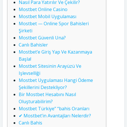
Nasıl Para Yatırılır Ve Çekilir?
Mostbet Online Casino
Mostbet Mobil Uygulaması
Mostbet — Online Spor Bahisleri
Şirketi
Mostbet Güvenli Una?
Canlı Bahisler
Mostbet’e Giriş Yap Ve Kazanmaya
Başla!
Mostbet Sitesinin Arayüzü Ve
Işlevselliği
Mostbet Uygulaması Hangi Ödeme
Şekillerini Destekliyor?
Bir Mostbet Hesabını Nasıl
Oluşturabilirim?
Mostbet Türkiye” “bahis Oranları
✔ Mostbet’in Avantajları Nelerdir?
Canlı Bahis