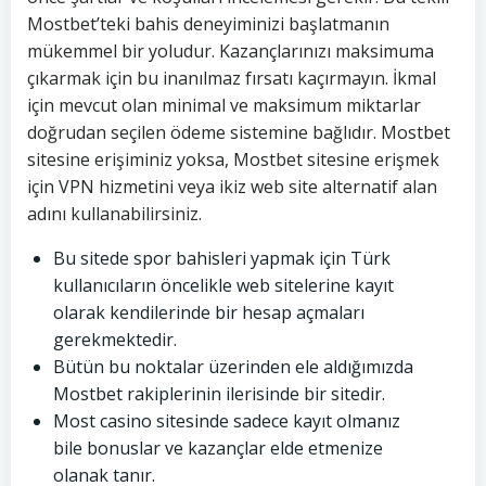
Mostbet’teki bahis deneyiminizi başlatmanın
mükemmel bir yoludur. Kazançlarınızı maksimuma
çıkarmak için bu inanılmaz fırsatı kaçırmayın. İkmal
için mevcut olan minimal ve maksimum miktarlar
doğrudan seçilen ödeme sistemine bağlıdır. Mostbet
sitesine erişiminiz yoksa, Mostbet sitesine erişmek
için VPN hizmetini veya ikiz web site alternatif alan
adını kullanabilirsiniz.
Bu sitede spor bahisleri yapmak için Türk
kullanıcıların öncelikle web sitelerine kayıt
olarak kendilerinde bir hesap açmaları
gerekmektedir.
Bütün bu noktalar üzerinden ele aldığımızda
Mostbet rakiplerinin ilerisinde bir sitedir.
Most casino sitesinde sadece kayıt olmanız
bile bonuslar ve kazançlar elde etmenize
olanak tanır.