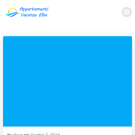
Vai
al
contenuto
by
dave
on
Giugno 2, 2024