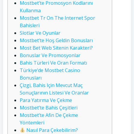
Mostbet’te Promosyon Kodlarını
Kullanma
Mostbet Tr On The Internet Spor
Bahisleri
Slotlar Ve Oyunlar
Mostbet’te Hoş Geldin Bonusları
Most Bet Web Sitenin Karakteri?
Bonuslar Ve Promosyonlar
Bahis Türleri Ve Oran Formatı
Türkiye’de Mostbet Casino
Bonusları
Çizgi, Bahis Için Mevcut Maç
Sonuçlarının Listesi Ve Oranlar
Para Yatırma Ve Çekme
Mostbet’te Bahis Çeşitleri
Mostbet’te Afin De Çekme
Yöntemleri
Nasıl Para Çekebilirim?