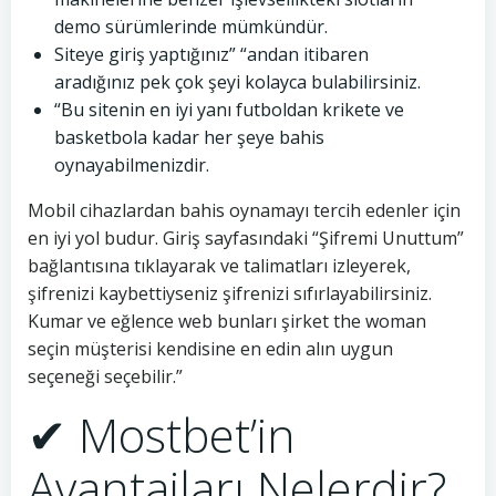
demo sürümlerinde mümkündür.
Siteye giriş yaptığınız” “andan itibaren
aradığınız pek çok şeyi kolayca bulabilirsiniz.
“Bu sitenin en iyi yanı futboldan krikete ve
basketbola kadar her şeye bahis
oynayabilmenizdir.
Mobil cihazlardan bahis oynamayı tercih edenler için
en iyi yol budur. Giriş sayfasındaki “Şifremi Unuttum”
bağlantısına tıklayarak ve talimatları izleyerek,
şifrenizi kaybettiyseniz şifrenizi sıfırlayabilirsiniz.
Kumar ve eğlence web bunları şirket the woman
seçin müşterisi kendisine en edin alın uygun
seçeneği seçebilir.”
✔ Mostbet’in
Avantajları Nelerdir?