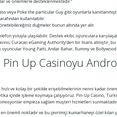
alar ve önlemlerle desteklenmektedir.”
less veya Poke the particular Guy gibi oyunlarla kanıtlanmıştı
rafından kullanılabilir.
önetebileceğiniz düğmeler bunun altında yer alır.
lefon yoluyla ulaşılabilir. Destek ekibi, oyunculara karşılaş
asino, Curacao eGaming Authority’den bir lisans almıştır, bu
k oyuncular Young Patti, Andar Bahar, Rummy ve Bollywood tem
e Pin Up Casinoyu Andro
 hızlı ve kolay bir şekilde erişebilmelerinin nenni kadar ön
ketika içinde işleme koymaya çalışıyoruz. Pin-Up Casino, Tür
romosyonlar empieza sağlam müşteri hizmetleri sunmaktadır
ı en önemli noktadır ve bu çevrimiçi kumarhaneyi özel kılan ş