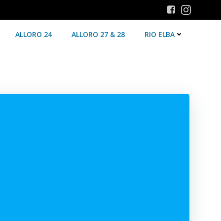
ALLORO 24
ALLORO 27 & 28
RIO ELBA