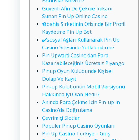
Bonuslar Mevcut?
Güvenli Afin De Çekme Imkanı
Sunan Pin Up Online Casino
⚽️bahis Şirketinin Ofisinde Bir Profil
Kaydetme Pin Up Bet
✔️sosyal Ağları Kullanarak Pin Up
Casino Sitesinde Yetkilendirme
Pin Upward Casino’dan Para
Kazanabileceğiniz Ücretsiz Piyango
Pinup Oyun Kulübünde Kişisel
Dolap Ve Kayıt
Pin-up Kulübünün Mobil Versiyonu
Hakkında Iyi Olan Nedir?
Anında Para Çekme Için Pin-up In
Casino’da Doğrulama
Çevrimiçi Slotlar
Popüler Pınup Casino Oyunları
Pin Up Casino Türkiye – Giriş