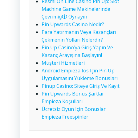
Resmi On Line Casino Pin Up: Slot
Machine Game Makinelerinde
Çevrimiçi🎲 Oynayın
Pin Upwards Casino Nedir?
Para Yatırmanın Veya Kazançları
Çekmenin Yolları Nelerdir?
Pin Up Casino’ya Giriş Yapın Ve
Kazanç Arayışına Başlayın!
Müşteri Hizmetleri
Android Empieza Ios Için Pin Up
Uygulamasını Yükleme Bonusları
Pinup Casino: Siteye Giriş Ve Kayıt
Pin Upwards Bonus Şartlar
Empieza Koşulları
Ücretsiz Oyun Için Bonuslar
Empieza Freespinler