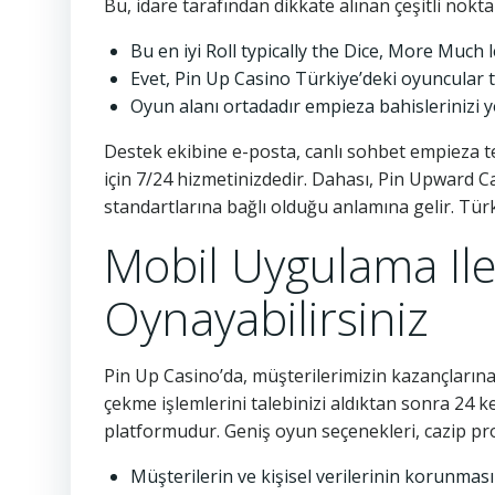
Bu, idare tarafından dikkate alınan çeşitli nokt
Bu en iyi Roll typically the Dice, More Much 
Evet, Pin Up Casino Türkiye’deki oyuncular ta
Oyun alanı ortadadır empieza bahislerinizi y
Destek ekibine e-posta, canlı sohbet empieza te
için 7/24 hizmetinizdedir. Dahası, Pin Upward C
standartlarına bağlı olduğu anlamına gelir. Tür
Mobil Uygulama Il
Oynayabilirsiniz
Pin Up Casino’da, müşterilerimizin kazançlarına
çekme işlemlerini talebinizi aldıktan sonra 24 
platformudur. Geniş oyun seçenekleri, cazip p
Müşterilerin ve kişisel verilerinin korunmas