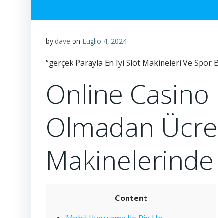
by
dave
on
Luglio 4, 2024
“gerçek Parayla En Iyi Slot Makineleri Ve Spor B
Online Casino
Olmadan Ücret
Makinelerind
Content
Mobil Uygulama Ile Pin Up