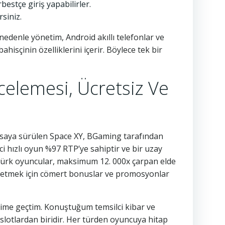
bestçe giriş yapabilirler.
siniz.
edenle yönetim, Android akıllı telefonlar ve
sçinin özelliklerini içerir. Böylece tek bir
celemesi, Ücretsiz Ve
yasaya sürülen Space XY, BGaming tarafından
i hızlı oyun %97 RTP’ye sahiptir ve bir uzay
. Türk oyuncular, maksimum 12. 000x çarpan elde
cezbetmek için cömert bonuslar ve promosyonlar
işime geçtim. Konuştuğum temsilci kibar ve
slotlardan biridir. Her türden oyuncuya hitap