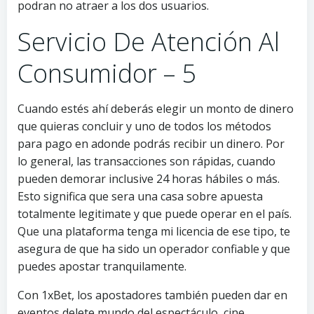
podran no atraer a los dos usuarios.
Servicio De Atención Al
Consumidor – 5
Cuando estés ahí deberás elegir un monto de dinero
que quieras concluir y uno de todos los métodos
para pago en adonde podrás recibir un dinero. Por
lo general, las transacciones son rápidas, cuando
pueden demorar inclusive 24 horas hábiles o más.
Esto significa que sera una casa sobre apuesta
totalmente legitimate y que puede operar en el país.
Que una plataforma tenga mi licencia de ese tipo, te
asegura de que ha sido un operador confiable y que
puedes apostar tranquilamente.
Con 1xBet, los apostadores también pueden dar en
eventos delete mundo del espectáculo, cine,