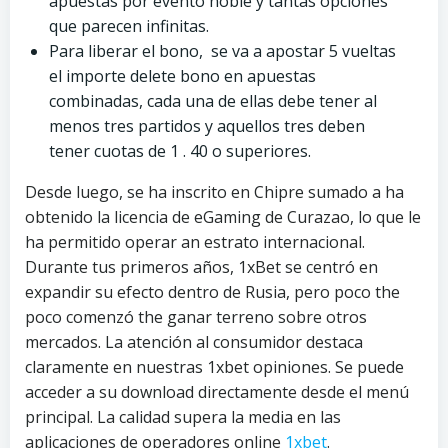
apuestas por evento noble y tantas opciones
que parecen infinitas.
Para liberar el bono, se va a apostar 5 vueltas
el importe delete bono en apuestas
combinadas, cada una de ellas debe tener al
menos tres partidos y aquellos tres deben
tener cuotas de 1 . 40 o superiores.
Desde luego, se ha inscrito en Chipre sumado a ha
obtenido la licencia de eGaming de Curazao, lo que le
ha permitido operar an estrato internacional.
Durante tus primeros años, 1xBet se centró en
expandir su efecto dentro de Rusia, pero poco the
poco comenzó the ganar terreno sobre otros
mercados. La atención al consumidor destaca
claramente en nuestras 1xbet opiniones. Se puede
acceder a su download directamente desde el menú
principal. La calidad supera la media en las
aplicaciones de operadores online
1xbet
.