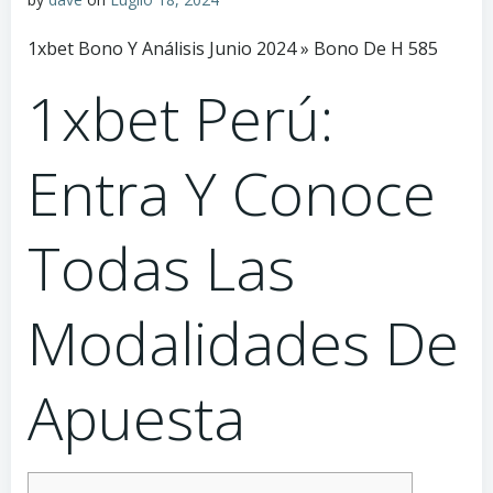
1xbet Bono Y Análisis Junio 2024 » Bono De H 585
1xbet Perú:
Entra Y Conoce
Todas Las
Modalidades De
Apuesta