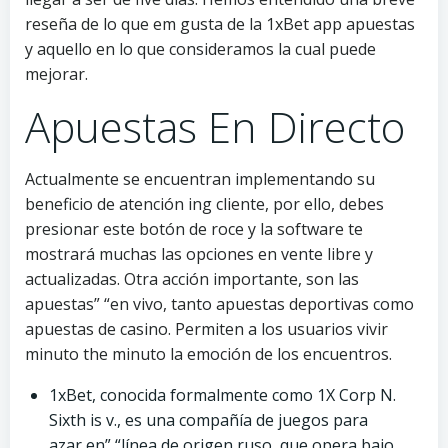
reseña de lo que em gusta de la 1xBet app apuestas
y aquello en lo que consideramos la cual puede
mejorar.
Apuestas En Directo
Actualmente se encuentran implementando su
beneficio de atención ing cliente, por ello, debes
presionar este botón de roce y la software te
mostrará muchas las opciones en vente libre y
actualizadas. Otra acción importante, son las
apuestas” “en vivo, tanto apuestas deportivas como
apuestas de casino. Permiten a los usuarios vivir
minuto the minuto la emoción de los encuentros.
1xBet, conocida formalmente como 1X Corp N.
Sixth is v., es una compañía de juegos para
azar en” “línea de origen ruso, que opera bajo