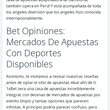
también opera en Perú! Y está acompañada de toda
los angeles diversión que los angeles hizo conocida
internacionalmente.
Bet Opiniones:
Mercados De Apuestas
Con Deportes
Disponibles
Asimismo, te invitamos a revisar nuestras reseñas
antes de optar el sitio de apuestas ideal afin de ti.
1xBet sera una casa de apuestas increíblemente
íntegral, con decenas de mercados de apuestas por
evento limpio y tantas opciones que parecen
infinitas. A principio podría parecer confuso, pero