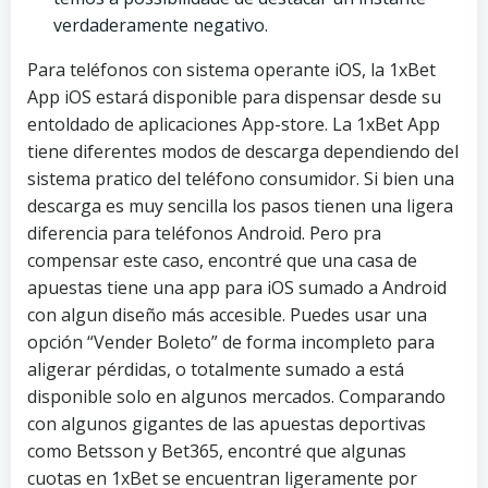
verdaderamente negativo.
Para teléfonos con sistema operante iOS, la 1xBet
App iOS estará disponible para dispensar desde su
entoldado de aplicaciones App-store. La 1xBet App
tiene diferentes modos de descarga dependiendo del
sistema pratico del teléfono consumidor. Si bien una
descarga es muy sencilla los pasos tienen una ligera
diferencia para teléfonos Android. Pero pra
compensar este caso, encontré que una casa de
apuestas tiene una app para iOS sumado a Android
con algun diseño más accesible. Puedes usar una
opción “Vender Boleto” de forma incompleto para
aligerar pérdidas, o totalmente sumado a está
disponible solo en algunos mercados. Comparando
con algunos gigantes de las apuestas deportivas
como Betsson y Bet365, encontré que algunas
cuotas en 1xBet se encuentran ligeramente por