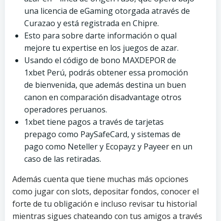
una licencia de eGaming otorgada através de
Curazao y está registrada en Chipre.
Esto para sobre darte información o qual
mejore tu expertise en los juegos de azar.
Usando el código de bono MAXDEPOR de
1xbet Perú, podrás obtener essa promoción
de bienvenida, que además destina un buen
canon en comparación disadvantage otros
operadores peruanos.
1xbet tiene pagos a través de tarjetas
prepago como PaySafeCard, y sistemas de
pago como Neteller y Ecopayz y Payeer en un
caso de las retiradas.
Además cuenta que tiene muchas más opciones
como jugar con slots, depositar fondos, conocer el
forte de tu obligación e incluso revisar tu historial
mientras sigues chateando con tus amigos a través