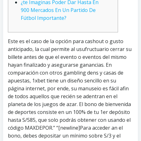
¿te Imaginas Poder Dar Hasta En
900 Mercados En Un Partido De
Fútbol Importante?
Este es el caso de la opción para cashout o gusto
anticipado, la cual permite al usufructuario cerrar su
billete antes de que el evento o eventos del mismo
hayan finalizado y asegurarse ganancias. En
comparación con otros gambling dens y casas de
apuestas, 1xbet tiene un diseño sencillo en su
página internet, por ende, su manuseio es fácil afin
de todos aquellos que recién se adentran en el
planeta de los juegos de azar. El bono de bienvenida
de deportes consiste en un 100% de tu 1er depósito
hasta S/585, que solo podrás obtener con usando el
código MAXDEPOR.” “[newline]Para acceder an el
bono, debes depositar un mínimo sobre S/3 y el