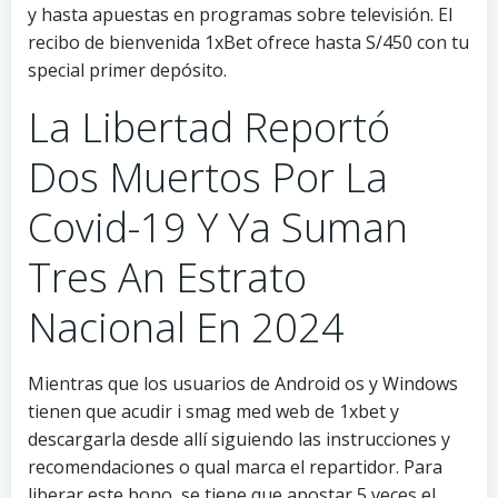
y hasta apuestas en programas sobre televisión. El
recibo de bienvenida 1xBet ofrece hasta S/450 con tu
special primer depósito.
La Libertad Reportó
Dos Muertos Por La
Covid-19 Y Ya Suman
Tres An Estrato
Nacional En 2024
Mientras que los usuarios de Android os y Windows
tienen que acudir i smag med web de 1xbet y
descargarla desde allí siguiendo las instrucciones y
recomendaciones o qual marca el repartidor. Para
liberar este bono, se tiene que apostar 5 veces el